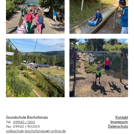
Grundschule Bischofsmais
Kontakt
Tel.:
09920 / 1202
Impressum
Fax: 09920 / 902105
Datenschutz
volksschule-bischofsmais@t-online.de